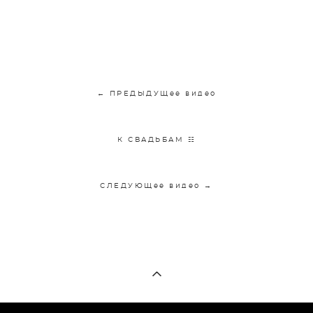
← ПРЕДЫДУЩее видео
К СВАДЬБАМ ☷
СЛЕДУЮЩее видео →